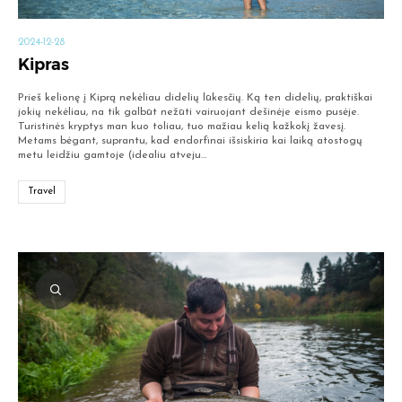
2024-12-28
Kipras
Prieš kelionę į Kiprą nekėliau didelių lūkesčių. Ką ten didelių, praktiškai
jokių nekėliau, na tik galbūt nežūti vairuojant dešinėje eismo pusėje.
Turistinės kryptys man kuo toliau, tuo mažiau kelią kažkokį žavesį.
Metams bėgant, suprantu, kad endorfinai išsiskiria kai laiką atostogų
metu leidžiu gamtoje (idealiu atveju…
Travel