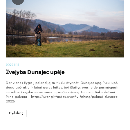
2022-11-15
Žvejyba Dunajec upėje
Dar vienas žygis į polandiją su tikslu ištyrinėti Dunajec upę. Puiki upė,
daug upėtakių ir labai geras laikas, bei iškritęs oras leido pasimėgauti
museline žvejyba sausa muse lapkričio mėnesį. Tai nenutinka dažnai.
Pilna galerija – https://wrong.lt/index.php/fly-fishing/poland-dunajec-
2022/
Fly-fishing