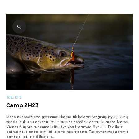
2023-12-12
Camp 2H23
Mano nuobodžiame gyvenime likę yra tik keletas renginių, įvykių, kurių
visada laukiu su nekantrumu ir kuriuos norėčiau daryti iki grabo lentos.
Vienas iš jų yra rudeninė lašišų žvejyba Lietuvoje. Sunki ji, Tėviškėje,
dažnai nevaisinga, bet kažkaip vis neatsibosta. Tas gyvenimas paromis
gamtoje kažkaip iššluoja iš…