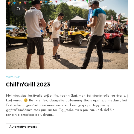
2023-12-15
Chill’n’Grill 2023
Mylimiausias festivalis grįžo. Na, techniškai, man tai vienintelis festivalis, į
kurį varau
Bet vis tiek, daugelio automanų širdis apsiliejo medumi, kai
festivalio organizatoriai anonsavo, kad renginys po trijų metų
grįžta!Ruošėmės mes jam rimtai. Tą įrodo, vien jau tai, kad, dėl šio
renginio smarkiai pajudinau…
Automotive events