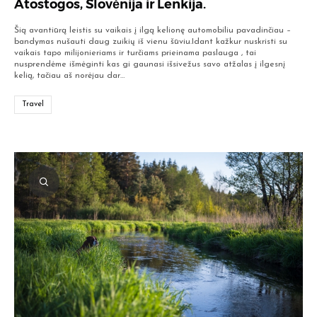
Atostogos, Slovėnija ir Lenkija.
Šią avantiūrą leistis su vaikais į ilgą kelionę automobiliu pavadinčiau –
bandymas nušauti daug zuikių iš vienu šūviu.Idant kažkur nuskristi su
vaikais tapo milijonieriams ir turčiams prieinama paslauga , tai
nusprendėme išmėginti kas gi gaunasi išsivežus savo atžalas į ilgesnį
kelią, tačiau aš norėjau dar…
Travel