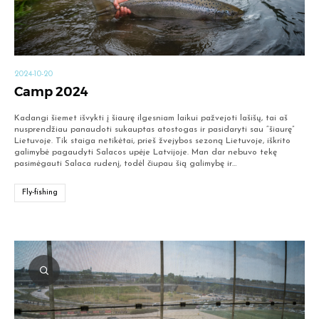
2024-10-20
Camp 2024
Kadangi šiemet išvykti į šiaurę ilgesniam laikui pažvejoti lašišų, tai aš
nusprendžiau panaudoti sukauptas atostogas ir pasidaryti sau “šiaurę”
Lietuvoje. Tik staiga netikėtai, prieš žvejybos sezoną Lietuvoje, iškrito
galimybė pagaudyti Salacos upėje Latvijoje. Man dar nebuvo tekę
pasimėgauti Salaca rudenį, todėl čiupau šią galimybę ir…
Fly-fishing