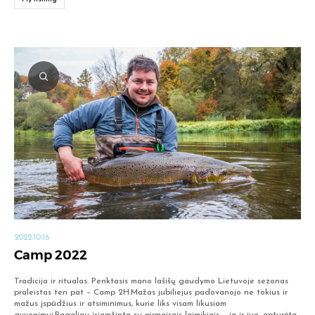
2022-10-16
Camp 2022
Tradicija ir ritualas. Penktasis mano lašišų gaudymo Lietuvoje sezonas
praleistas ten pat – Camp 2H.Mažas jubiliejus padovanojo ne tokius ir
mažus įspūdžius ir atsiminimus, kurie liks visam likusiam
gyvenimui.Pagaliau įsiamžinta su pirmaisais laimikiais – ja ir juo, apturėta