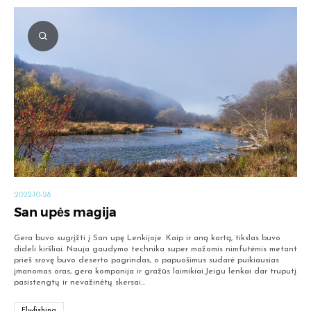
2022-10-28
San upės magija
Gera buvo sugrįžti į San upę Lenkijoje. Kaip ir aną kartą, tikslas buvo
dideli kiršliai. Nauja gaudymo technika super mažomis nimfutėmis metant
prieš srovę buvo deserto pagrindas, o papuošimus sudarė puikiausias
įmanomas oras, gera kompanija ir gražūs laimikiai.Jeigu lenkai dar truputį
pasistengtų ir nevažinėtų skersai…
Fly-fishing