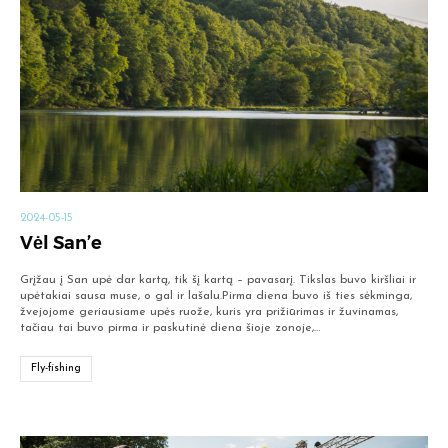
2024-05-15
Vėl San’e
Grįžau į San upė dar kartą, tik šį kartą – pavasarį. Tikslas buvo kiršliai ir
upėtakiai sausa muse, o gal ir lašalu.Pirma diena buvo iš ties sėkminga,
žvejojome geriausiame upės ruože, kuris yra prižiūrimas ir žuvinamas,
tačiau tai buvo pirma ir paskutinė diena šioje zonoje,…
Fly-fishing