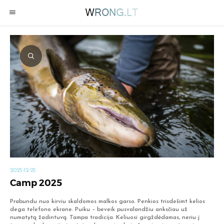
2025-12-25
Camp 2025
Prabundu nuo kirviu skaldomos malkos garso. Penkios trisdešimt kelios
dega telefono ekrane. Puiku – beveik pusvalandžiu anksčiau už
numatytą žadintuvą. Tampa tradicija. Keliuosi girgždėdamas, neriu į