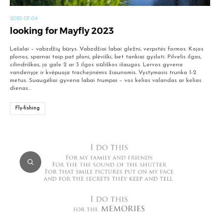
2023-07-04
looking for Mayfly 2023
Lašalai – vabzdžių būrys. Vabzdžiai labai gležni, verpstės formos. Kojos
plonos, sparnai taip pat ploni, plėviški, bet tankiai gysloti. Pilvelis ilgas,
cilindriškas, jo gale 2 ar 3 ilgos siūliškos išaugos. Lervos gyvena
vandenyje ir kvėpuoja trachejinėmis žiaunomis. Vystymasis trunka 1-2
metus. Suaugėliai gyvena labai trumpai – vos kelias valandas ar kelias
dienas…
Fly-fishing