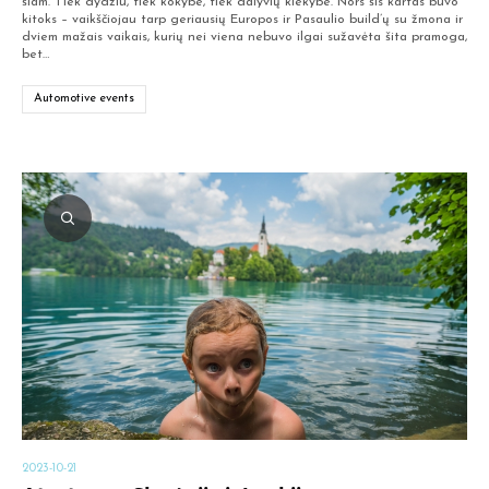
šiam. Tiek dydžiu, tiek kokybe, tiek dalyvių kiekybe. Nors šis kartas buvo
kitoks – vaikščiojau tarp geriausių Europos ir Pasaulio build’ų su žmona ir
dviem mažais vaikais, kurių nei viena nebuvo ilgai sužavėta šita pramoga,
bet…
Automotive events
2023-10-21