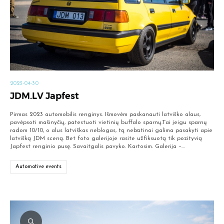
2023-04-30
JDM.LV Japfest
Pirmas 2023 automobilis renginys. Išmovėm paskanauti latviško alaus,
pavėpsoti mašinyčių, patestuoti vietinių buffalo sparnų.Tai jeigu sparnų
radom 10/10, o alus latviškas neblogas, tą nebūtinai galima pasakyti apie
latvišką JDM sceną. Bet foto galerijoje rasite užfiksuotą tik pozityvią
Japfest renginio pusę. Savaitgalis pavyko. Kartosim. Galerija –…
Automotive events