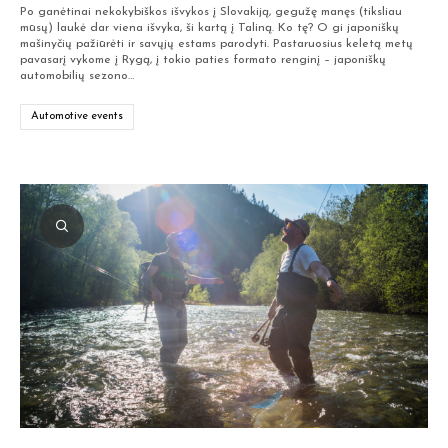
Po ganėtinai nekokybiškos išvykos į Slovakiją, gegužę manęs (tiksliau
mūsų) laukė dar viena išvyka, ši kartą į Taliną. Ko tę? O gi japoniškų
mašinyčių pažiūrėti ir savųjų estams parodyti. Pastaruosius keletą metų
pavasarį vykome į Rygą, į tokio paties formato renginį – japoniškų
automobilių sezono…
Automotive events