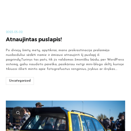
2023-05-02
Atnaujintas puslapis!
Po dviejų šimtų metų, apytikriai, mano prokrastinacija pralaimėjo
nuoboduliui sėdėti namie ir ėmiausi atnaujinti šį puslapį iš
pagrindų.Turinys tas pats, tik jis valdomas žmonišku būdu, per WordPress
sistemą, galiu naudotis paieška, pasikūriau netgi mini-blogo skiltį, kurioje
tikiuosi išlieti mintis apie fotografuotus renginius, įvykius ar išvykas.…
Uncategorized