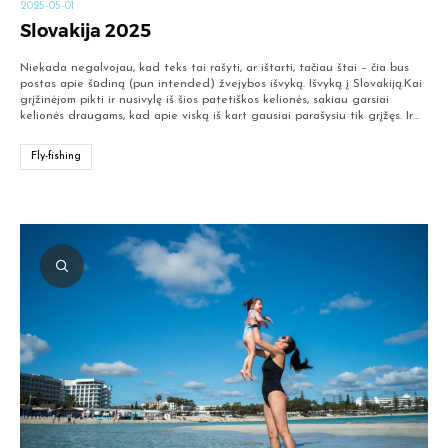
2025-05-01
Slovakija 2025
Niekada negalvojau, kad teks tai rašyti, ar ištarti, tačiau štai – čia bus
postas apie šūdiną (pun intended) žvejybos išvyką. Išvyką į Slovakiją.Kai
grįžinėjom pikti ir nusivylę iš šios patetiškos kelionės, sakiau garsiai
kelionės draugams, kad apie viską iš kart gausiai parašysiu tik grįžęs. Ir…
Fly-fishing